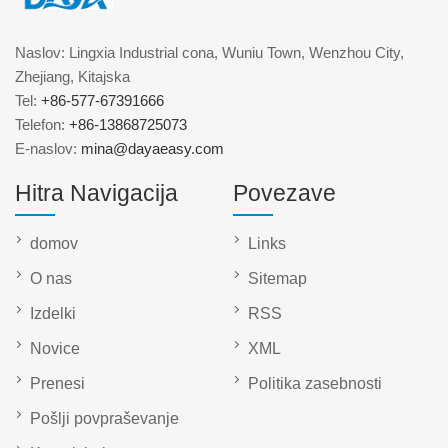
Naslov: Lingxia Industrial cona, Wuniu Town, Wenzhou City,
Zhejiang, Kitajska
Tel:
+86-577-67391666
Telefon:
+86-13868725073
E-naslov:
mina@dayaeasy.com
Hitra Navigacija
Povezave
domov
Links
O nas
Sitemap
Izdelki
RSS
Novice
XML
Prenesi
Politika zasebnosti
Pošlji povpraševanje