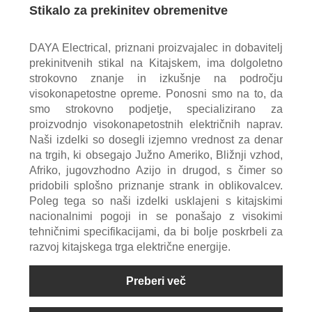
Stikalo za prekinitev obremenitve
DAYA Electrical, priznani proizvajalec in dobavitelj
prekinitvenih stikal na Kitajskem, ima dolgoletno
strokovno znanje in izkušnje na področju
visokonapetostne opreme. Ponosni smo na to, da
smo strokovno podjetje, specializirano za
proizvodnjo visokonapetostnih električnih naprav.
Naši izdelki so dosegli izjemno vrednost za denar
na trgih, ki obsegajo Južno Ameriko, Bližnji vzhod,
Afriko, jugovzhodno Azijo in drugod, s čimer so
pridobili splošno priznanje strank in oblikovalcev.
Poleg tega so naši izdelki usklajeni s kitajskimi
nacionalnimi pogoji in se ponašajo z visokimi
tehničnimi specifikacijami, da bi bolje poskrbeli za
razvoj kitajskega trga električne energije.
Preberi več