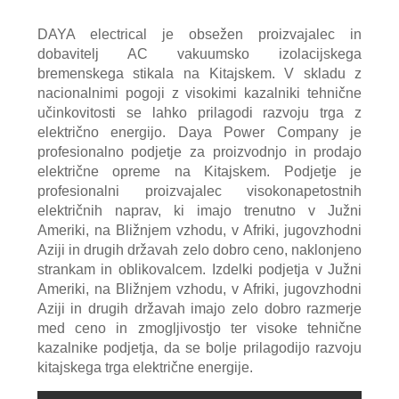
DAYA electrical je obsežen proizvajalec in
dobavitelj AC vakuumsko izolacijskega
bremenskega stikala na Kitajskem. V skladu z
nacionalnimi pogoji z visokimi kazalniki tehnične
učinkovitosti se lahko prilagodi razvoju trga z
električno energijo. Daya Power Company je
profesionalno podjetje za proizvodnjo in prodajo
električne opreme na Kitajskem. Podjetje je
profesionalni proizvajalec visokonapetostnih
električnih naprav, ki imajo trenutno v Južni
Ameriki, na Bližnjem vzhodu, v Afriki, jugovzhodni
Aziji in drugih državah zelo dobro ceno, naklonjeno
strankam in oblikovalcem. Izdelki podjetja v Južni
Ameriki, na Bližnjem vzhodu, v Afriki, jugovzhodni
Aziji in drugih državah imajo zelo dobro razmerje
med ceno in zmogljivostjo ter visoke tehnične
kazalnike podjetja, da se bolje prilagodijo razvoju
kitajskega trga električne energije.