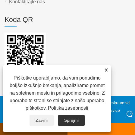
Kontaktirajte nas
Koda QR
X
Piškotke uporabljamo, da vam ponudimo
boljšo izkušnjo brskanja, analiziramo promet
na spletnem mestu in prilagodimo vsebino. Z
uporabo te strani se strinjate z našo uporabo
Copyright © 2023 Daya Electric Group Easy Co., Ltd. - vakuumski
piškotkov.
Politika zasebnosti
odklopnik, transformator, nizkonapetostni kabel - vse pravice
pridržane
Zavrni
Sprejmi
WhatsApp
E-naslov