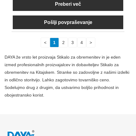
Preberi več
Pošlji povpraševanje
<
1
2
3
4
>
DAYA že vrsto let proizvaja Stikalo za obremenitev in je eden
izmed profesionalnih proizvajalcev in dobaviteljev Stikalo za
obremenitev na Kitajskem. Stranke so zadovoljne z našimi izdelki
in odlično storitvijo. Lahko zagotovimo tovarniško ceno.
Sodelujmo drug z drugim, da ustvarimo boljšo prihodnost in
obojestransko korist.