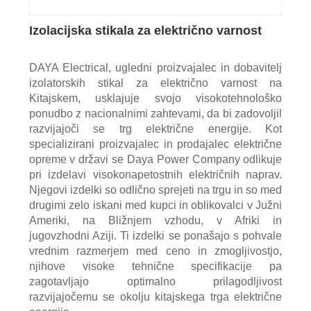
Izolacijska stikala za električno varnost
DAYA Electrical, ugledni proizvajalec in dobavitelj
izolatorskih stikal za električno varnost na
Kitajskem, usklajuje svojo visokotehnološko
ponudbo z nacionalnimi zahtevami, da bi zadovoljil
razvijajoči se trg električne energije. Kot
specializirani proizvajalec in prodajalec električne
opreme v državi se Daya Power Company odlikuje
pri izdelavi visokonapetostnih električnih naprav.
Njegovi izdelki so odlično sprejeti na trgu in so med
drugimi zelo iskani med kupci in oblikovalci v Južni
Ameriki, na Bližnjem vzhodu, v Afriki in
jugovzhodni Aziji. Ti izdelki se ponašajo s pohvale
vrednim razmerjem med ceno in zmogljivostjo,
njihove visoke tehnične specifikacije pa
zagotavljajo optimalno prilagodljivost
razvijajočemu se okolju kitajskega trga električne